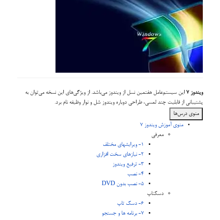
ویندوز 7
این سیستم‌عامل هفتمین نسل از ویندوز می‌باشد. از ویژگی‌های این نسخه می‌توان به
پشتیبانی از قابلیت چند لمسی، طراحی دوباره ویندوز شل و نوار وظیفه نام برد.
منوی درس‌ها
منوی آموزش ویندوز 7
معرفی
1- ویرایشهای مختلف
2- نیازهای سخت افزاری
3- ترفیع ویندوز
4- نصب
5- نصب بدون DVD
دسکتاپ
6- دسک تاپ
7- برنامه ها و جستجو