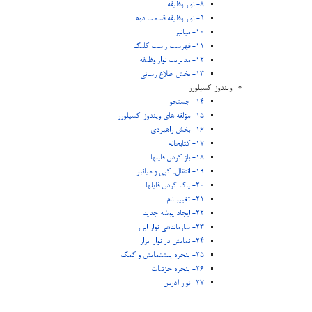
8- نوار وظیفه
9- نوار وظیفه قسمت دوم
10- میانبر
11- فهرست راست کلیک
12- مدیریت نوار وظیفه
13- بخش اطلاع رسانی
ویندوز اکسپلورر
14- جستجو
15- مؤلفه های ویندوز اکسپلورر
16- بخش راهبردی
17- کتابخانه
18- باز کردن فایلها
19- انتقال, کپی و میانبر
20- پاک کردن فایلها
21- تغییر نام
22- ایجاد پوشه جدید
23- سازماندهی نوار ابزار
24- نمایش در نوار ابزار
25- پنجره پیشنمایش و کمک
26- پنجره جزئیات
27- نوار آدرس